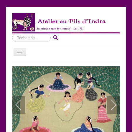
Rechercher
Basculer
la
navigation
Accueil
Qui sommes-nous ?
Les Expositions
Les toiles
Participer
Nous contacter
Sites amis