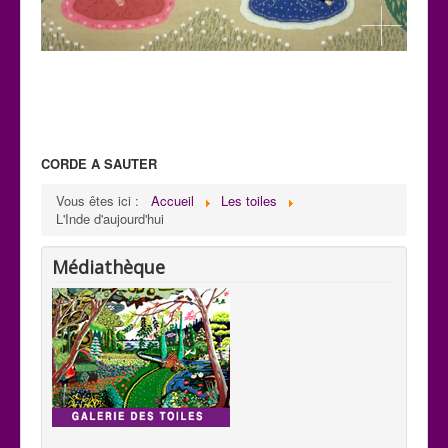
CORDE A SAUTER
C 32
Vous êtes ici :
Accueil
Les toiles
Paysage: Création de Mani
L'Inde d'aujourd'hui
H : 0,59m x L : 0,75m
Médiathèque