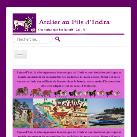
Rechercher
Basculer
la
navigation
Accueil
Qui sommes-nous ?
Les Expositions
Les toiles
Participer
Nous contacter
Sites amis