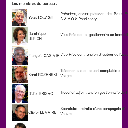
Les membres du bureau :
Président, ancien président des Petits F
Yves LOUAGE
A.A.V.O à Pondichéry.
Dominique
Vice-Présidente, gestionnaire en immobil
ULRICH
Vice-Président, ancien directeur de l'assoc
François CASIMIR
Trésorier, ancien expert comptable et c
Karol ROZENSKI
Vosges
Trésorier adjoint ancien gestionnaire de 
Didier BRISAC
Secrétaire , retraité d'une compagnie d'a
Olivier LEMAIRE
Vanves