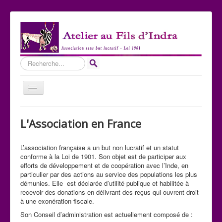
Rechercher
Basculer
la
navigation
Accueil
L'Association en France
Qui sommes-nous ?
Les Expositions
L’association française a un but non lucratif et un statut
conforme à la Loi de 1901. Son objet est de participer aux
Les toiles
efforts de développement et de coopération avec l’Inde, en
particulier par des actions au service des populations les plus
Participer
démunies. Elle est déclarée d’utilité publique et habilitée à
recevoir des donations en délivrant des reçus qui ouvrent droit
Nous contacter
à une exonération fiscale.
Sites amis
Son Conseil d’administration est actuellement composé de :