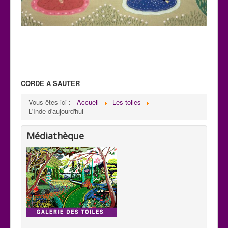
CORDE A SAUTER
C 32
Vous êtes ici :
Accueil
Les toiles
Paysage: Création de Mani
L'Inde d'aujourd'hui
H : 0,59m x L : 0,75m
Médiathèque