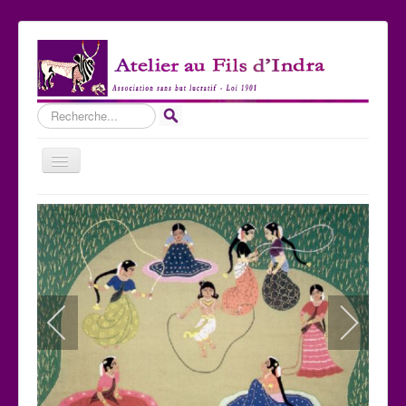
Rechercher
Basculer
la
navigation
Accueil
Qui sommes-nous ?
Les Expositions
Les toiles
Participer
Nous contacter
Sites amis