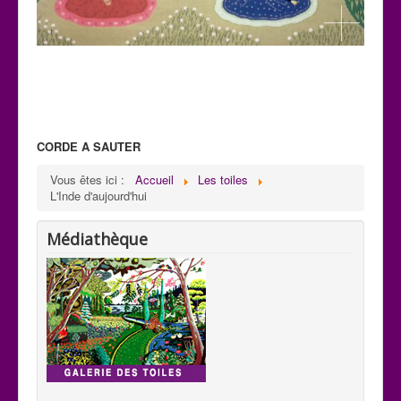
CORDE A SAUTER
C 32
Vous êtes ici :
Accueil
Les toiles
Paysage: Création de Mani
L'Inde d'aujourd'hui
H : 0,59m x L : 0,75m
Médiathèque