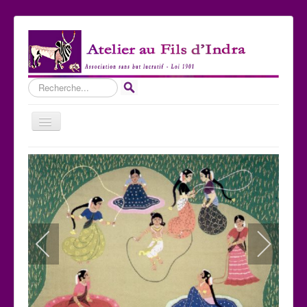
Rechercher
Basculer
la
navigation
Accueil
Qui sommes-nous ?
Les Expositions
Les toiles
Participer
Nous contacter
Sites amis