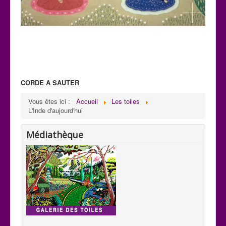
CORDE A SAUTER
C 32
Vous êtes ici :
Accueil
Les toiles
Paysage: Création de Mani
L'Inde d'aujourd'hui
H : 0,59m x L : 0,75m
Médiathèque