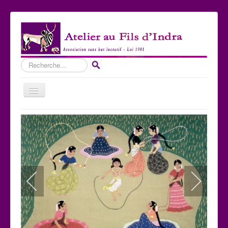
Rechercher
Basculer
la
navigation
Accueil
Qui sommes-nous ?
Les Expositions
Les toiles
Participer
Nous contacter
Sites amis