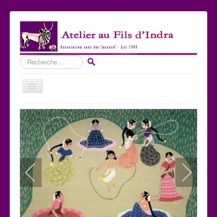
Rechercher
Basculer
la
navigation
Accueil
Qui sommes-nous ?
Les Expositions
Les toiles
Participer
Nous contacter
Sites amis