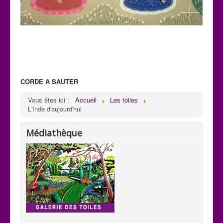
CORDE A SAUTER
C 32
Vous êtes ici :
Accueil
Les toiles
Paysage: Création de Mani
L'Inde d'aujourd'hui
H : 0,59m x L : 0,75m
Médiathèque