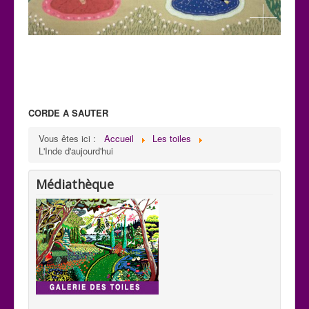
CORDE A SAUTER
C 32
Vous êtes ici :
Accueil
Les toiles
Paysage: Création de Mani
L'Inde d'aujourd'hui
H : 0,59m x L : 0,75m
Médiathèque