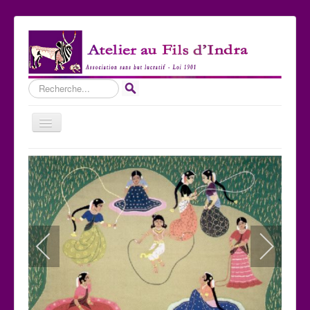
Rechercher
Basculer
la
navigation
Accueil
Qui sommes-nous ?
Les Expositions
Les toiles
Participer
Nous contacter
Sites amis