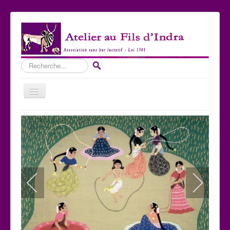
Rechercher
Basculer
la
navigation
Accueil
Qui sommes-nous ?
Les Expositions
Les toiles
Participer
Nous contacter
Sites amis