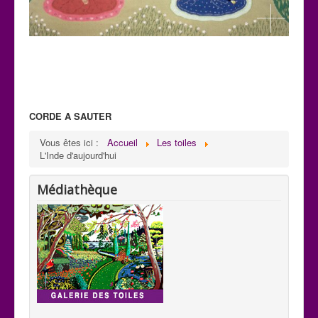
CORDE A SAUTER
C 32
Vous êtes ici :
Accueil
Les toiles
Paysage: Création de Mani
L'Inde d'aujourd'hui
H : 0,59m x L : 0,75m
Médiathèque