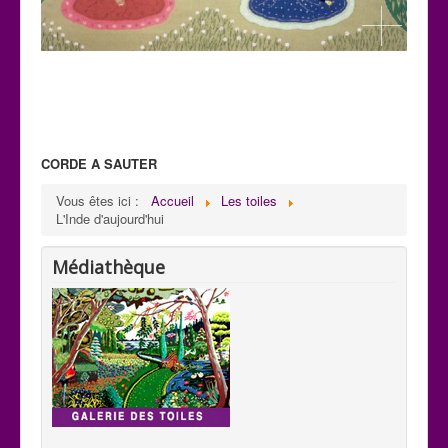
CORDE A SAUTER
C 32
Vous êtes ici :
Accueil
Les toiles
Paysage: Création de Mani
L'Inde d'aujourd'hui
H : 0,59m x L : 0,75m
Médiathèque