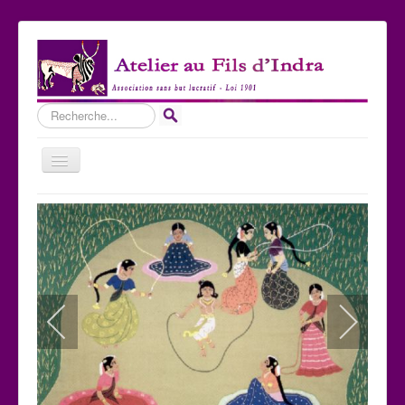
Rechercher
Basculer
la
navigation
Accueil
Qui sommes-nous ?
Les Expositions
Les toiles
Participer
Nous contacter
Sites amis