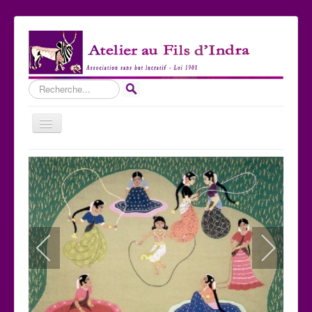
Rechercher
Basculer
la
navigation
Accueil
Qui sommes-nous ?
Les Expositions
Les toiles
Participer
Nous contacter
Sites amis