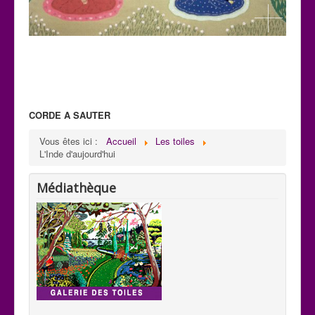
CORDE A SAUTER
C 32
Vous êtes ici :
Accueil
Les toiles
Paysage: Création de Mani
L'Inde d'aujourd'hui
H : 0,59m x L : 0,75m
Médiathèque