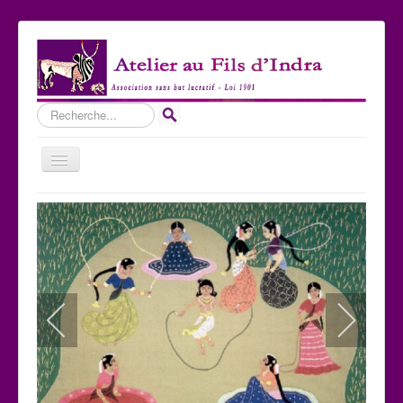
Rechercher
Basculer
la
navigation
Accueil
Qui sommes-nous ?
Les Expositions
Les toiles
Participer
Nous contacter
Sites amis