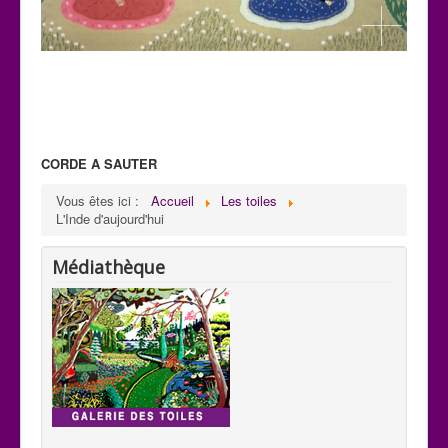
CORDE A SAUTER
C 32
Vous êtes ici :
Accueil
Les toiles
Paysage: Création de Mani
L'Inde d'aujourd'hui
H : 0,59m x L : 0,75m
Médiathèque