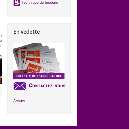
Technique de broderie
e
s
En vedette
n
e
t
te
ue
,
s
st
i
e
s
Accueil