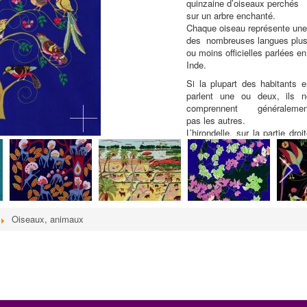
quinzaine d’oiseaux perchés
sur un arbre enchanté.
Chaque oiseau représente un
des nombreuses langues plu
ou moins officielles parlées en
Inde.
Si la plupart des habitants e
parlent une ou deux, ils n
comprennent généralemen
pas les autres.
L’hirondelle, sur la partie droi
du tableau représente la lang
venue d’ailleurs, l’anglais
arrivée au secours de toute
les autres car c’est elle qui e
parlée un peu partout et qu
permet aux habitants de s
Oiseaux, animaux
comprendre aux quatre coin
du pays.