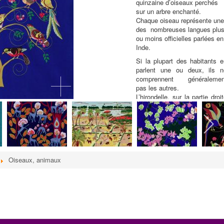
quinzaine d’oiseaux perchés
sur un arbre enchanté.
Chaque oiseau représente un
des nombreuses langues plu
ou moins officielles parlées en
Inde.
Si la plupart des habitants e
parlent une ou deux, ils n
comprennent généralemen
pas les autres.
L’hirondelle, sur la partie droi
du tableau représente la lang
venue d’ailleurs, l’anglais
arrivée au secours de toute
les autres car c’est elle qui e
parlée un peu partout et qu
permet aux habitants de s
Oiseaux, animaux
comprendre aux quatre coin
du pays.