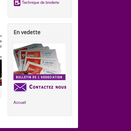
Technique de broderie
e
s
En vedette
n
e
t
te
ue
,
s
st
i
e
s
Accueil