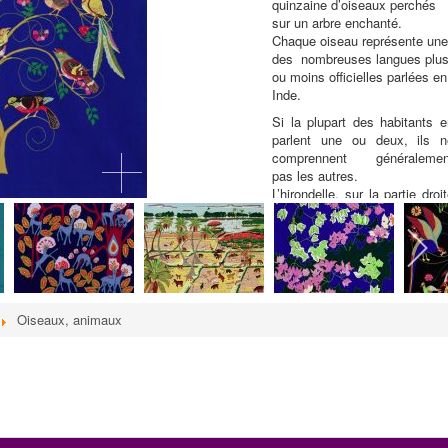
quinzaine d’oiseaux perchés
sur un arbre enchanté.
Chaque oiseau représente un
des nombreuses langues plu
ou moins officielles parlées en
Inde.
Si la plupart des habitants e
parlent une ou deux, ils n
comprennent généralemen
pas les autres.
L’hirondelle, sur la partie droi
du tableau représente la lang
venue d’ailleurs, l’anglais
arrivée au secours de toute
les autres car c’est elle qui e
parlée un peu partout et qu
permet aux habitants de s
Oiseaux, animaux
comprendre aux quatre coin
du pays.