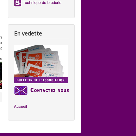
Technique de broderie
e
s
En vedette
n
e
t
te
ue
,
s
st
i
e
s
Accueil