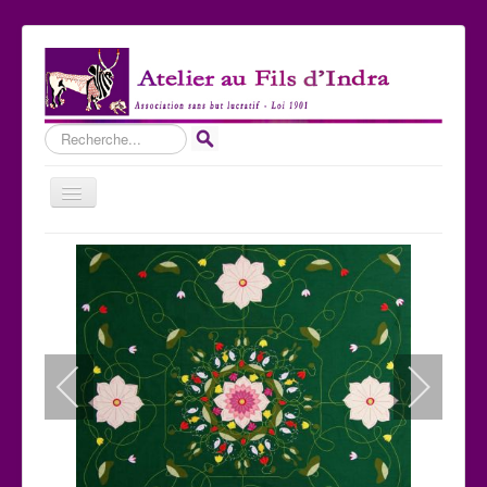
Rechercher
Basculer
la
navigation
Accueil
Qui sommes-nous ?
Les Expositions
Les toiles
Participer
Nous contacter
Sites amis