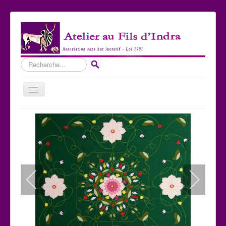
Rechercher
Basculer
la
navigation
Accueil
Qui sommes-nous ?
Les Expositions
Les toiles
Participer
Nous contacter
Sites amis