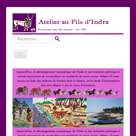
Rechercher
Basculer
la
navigation
Accueil
Qui sommes-nous ?
Les Expositions
Les toiles
Participer
Nous contacter
Sites amis