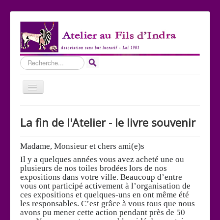
Rechercher
Basculer
la
navigation
Accueil
La fin de l'Atelier - le livre souvenir
Qui sommes-nous ?
Les Expositions
Madame, Monsieur et chers ami(e)s
Il y a quelques années vous avez acheté une ou
Les toiles
plusieurs de nos toiles brodées lors de nos
expositions dans votre ville. Beaucoup d’entre
Participer
vous ont participé activement à l’organisation de
ces expositions et quelques-uns en ont même été
Nous contacter
les responsables. C’est grâce à vous tous que nous
Sites amis
avons pu mener cette action pendant près de 50