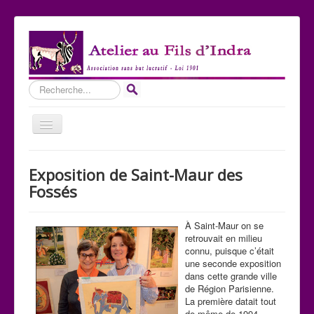
Rechercher
Basculer
la
navigation
Accueil
Exposition de Saint-Maur des
Qui sommes-nous ?
Fossés
Les Expositions
À Saint-Maur on se
Les toiles
retrouvait en milieu
connu, puisque c’était
Participer
une seconde exposition
dans cette grande ville
Nous contacter
de Région Parisienne.
La première datait tout
Sites amis
de même de 1994.